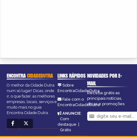
ENCONTRA
CIDADEDUTRA
LINKS RÁPIDOS
NOVIDADES POR E-
MAIL
O melhor da Cidade Dutra
Sobre
num só lugar! Dicas, onde
EncontraCidadeDutra
Receba grátis as
ir, o que fazer, as melhores
principais notícias,
Fale com o
empresas, locais, serviços e
dicas e promoções
EncontraCidadeDutra
muito mais no guia
Encontra Cidade Dutra.
ANUNCIE
:
Com
destaque
|
Grátis