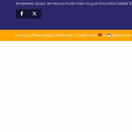
empresas, locais, serviços e muito mais no guia Encontra Cidade D
Termos
|
Privacidade
|
Sitemap
Criado com
e
pelo time 