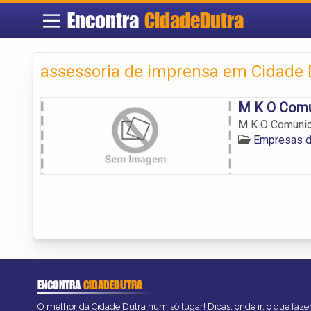
Encontra
CidadeDutra
assessoria de imprensa em Cidade 
M K O Comu
M K O Comunic
Empresas d
ENCONTRA
CIDADEDUTRA
O melhor da Cidade Dutra num só lugar! Dicas, onde ir, o que faze