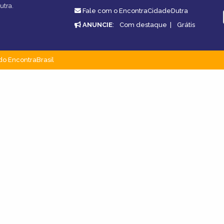
utra.
Fale com o EncontraCidadeDutra
ANUNCIE
:
Com destaque
|
Grátis
do EncontraBrasil