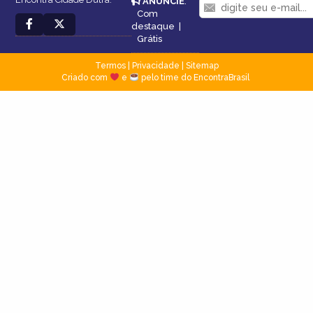
ANUNCIE
:
Com
destaque
|
Grátis
Termos
|
Privacidade
|
Sitemap
Criado com
e
pelo time do EncontraBrasil