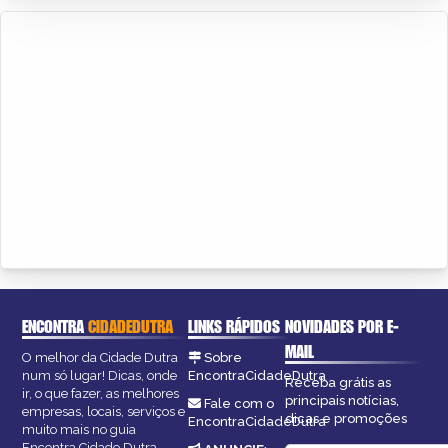
ENCONTRA
CIDADEDUTRA
LINKS RÁPIDOS
NOVIDADES POR E-
MAIL
O melhor da Cidade Dutra
Sobre
num só lugar! Dicas, onde
EncontraCidadeDutra
Receba grátis as
ir, o que fazer, as melhores
principais notícias,
Fale com o
empresas, locais, serviços e
dicas e promoções
EncontraCidadeDutra
muito mais no guia
Encontra Cidade Dutra.