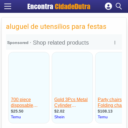
Encontra
CidadeDutra
Cadastrar empresa
Fazer login
aluguel de utensilios para festas
Criar conta