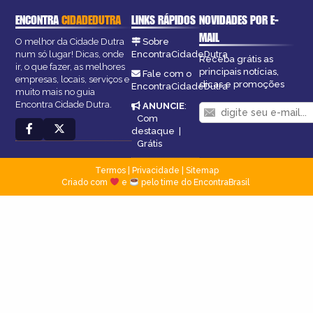
ENCONTRA
CIDADEDUTRA
LINKS RÁPIDOS
NOVIDADES POR E-
MAIL
O melhor da Cidade Dutra
Sobre
num só lugar! Dicas, onde
EncontraCidadeDutra
Receba grátis as
ir, o que fazer, as melhores
principais notícias,
Fale com o
empresas, locais, serviços e
dicas e promoções
EncontraCidadeDutra
muito mais no guia
Encontra Cidade Dutra.
ANUNCIE
:
Com
destaque
|
Grátis
Termos
|
Privacidade
|
Sitemap
Criado com
e
pelo time do EncontraBrasil